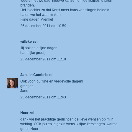
Iedere nieuwe dag, nieuwe kansen om de lichtjes te laten
branden.
Het is echter zo dat Kerst meer kans van slagen beloofd.
Laten we het waarmaken.
Fijne dagen Mienke!
25 december 2011 om 10:59
willeke
zei
Jij ook hele fijne dagen !
hartelijke groet,
25 december 2011 om 11:10
Jane in Cumbria
zei
Ook voor jou fijne en vredevolle dagen!
groetjes
Jane
25 december 2011 om 11:43
Noor
zei
dank vor het prachtige gedicht en de lieve wensen op mijn
weblog. OOk jou en je gezin wens ik fijne kerstdagen. warme
groet, Noor