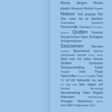
Mooie dingen
Mooie
plaats
Museum
Muziek
Naaien
Natuur
Oei
Niet grappig
Om over na te denken
Ontmoeting
Opdracht
Persoonlijk
Platteland
Punniken
Quilten
Raadsel
Quaker
Sam
Schapen
Recept
Rozen
Schapendrijven
Seizoenen
Servies
Spannend
Spinnen
Sokken
Spinnenwiel
Sportief
Stacy Nash
Stars over the valley
Sterren
Stoffen
Symboliek
Tentoonstelling
Textiel
Thuis
Thee
Theater
Tuin
Tijdschriften
Traditie
Toneel
Uit
Vakantie
Uil
TV
Van alles
Van eigen erf
en nog wat
Verdriet
Verrassing
Verzameling
Vogels
Vilten
Vrienden
Vriendschap
Vroeger
Wandeling
Wens
Wol
Werk
Zelfgemaakt
Zoet