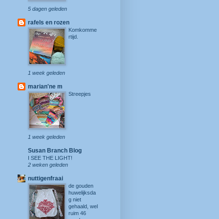
5 dagen geleden
rafels en rozen
Komkomme
rtijd.
1 week geleden
marian'ne m
Streepjes
1 week geleden
Susan Branch Blog
I SEE THE LIGHT!
2 weken geleden
nuttigenfraai
de gouden
huwelijksda
g niet
gehaald, wel
ruim 46