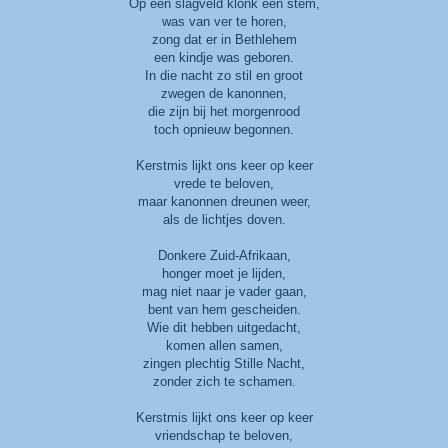
Op een slagveld klonk een stem,
was van ver te horen,
zong dat er in Bethlehem
een kindje was geboren.
In die nacht zo stil en groot
zwegen de kanonnen,
die zijn bij het morgenrood
toch opnieuw begonnen.
Kerstmis lijkt ons keer op keer
vrede te beloven,
maar kanonnen dreunen weer,
als de lichtjes doven.
Donkere Zuid-Afrikaan,
honger moet je lijden,
mag niet naar je vader gaan,
bent van hem gescheiden.
Wie dit hebben uitgedacht,
komen allen samen,
zingen plechtig Stille Nacht,
zonder zich te schamen.
Kerstmis lijkt ons keer op keer
vriendschap te beloven,