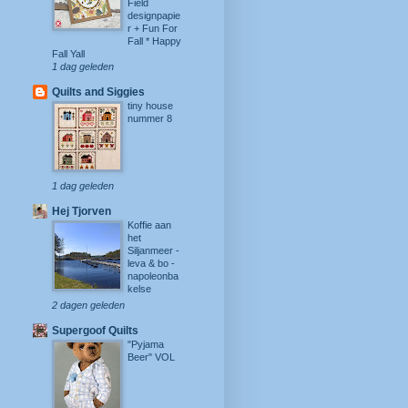
Field
designpapie
r + Fun For
Fall * Happy
Fall Yall
1 dag geleden
Quilts and Siggies
tiny house
nummer 8
1 dag geleden
Hej Tjorven
Koffie aan
het
Siljanmeer -
leva & bo -
napoleonba
kelse
2 dagen geleden
Supergoof Quilts
"Pyjama
Beer" VOL