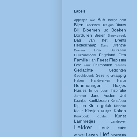
Labels
Bah
Appeltjes
Beetje dom
Au!
Bijen
Blauw
BlackBird Designs
Blij
Bloemen
Boeken
Bo
Borduren
Breien
Broekstreek
Dag van het Drents
Heideschaap
Drenthe
Dans
Druk
Duurzaam
Dromen
Engeland
Eten
Duurzaamheid
Familie
Feest
Fiep
Fan
Film
Foto
Fruitbomen
Fruit
Garens
Gedachte
Gedichten
Grappig
Gezellig
Geschiedenis
Haken
Handwerken
Hartig
Herinneringen
Hexjes
Huisjes
Inspiratie
In de buurt
Jet
Jane Austen
Jammer
Kantklossen
Kaartjes
Kerstfeest
Klein geluk
Kippen
Klencke
Klosjes
Koken
Kleur
Klusjes
Kunst
Kookboek
Kruiden
Lammetjes
Landrover
Lekker
Leuk
Leuke
Lief
Lezen
winkel
Moestuin