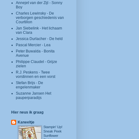
Annejet van der Zijl - Sonny
Boy
Charles Lewinsky - De
verborgen geschiedenis van
Courtillon
Jan Siebelink - Het lichaam
van Clara
Jessica Durlacher - De held
Pascal Mercier - Lea
Peter Buwalda - Bonita
Avenue
Philippe Claudel - Grijze
zielen
R.J. Peskens - Twee
vorstinnen en een vorst
Stefan Brijs - De
engelenmaker
Suzanne Jansen Het
pauperparadijs
Hier neus ik graag
Kaneeltje
Stampin' Up!
Sneak Peek
Sunflower